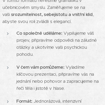
V tomto formátu neřešíme gramatiku v
učebnicovém smyslu. Zaměřujeme se na
vaši
srozumitelnost, sebejistotu a vnitřní klid
,
abyste svou roli zvládli s elegancí.
Co společně uděláme:
Vypilujeme váš
projev, připravíme odpovědi na záludné
otázky a ukotvíme vaši psychickou
pohodu.
V čem vám pomůžeme:
Vyladíme
klíčovou prezentaci, připravíme vás na
jednání nebo pohovor a zapracujeme na
řeči těla i jistotě v hlase.
Formát:
Jednorázová, intenzivní