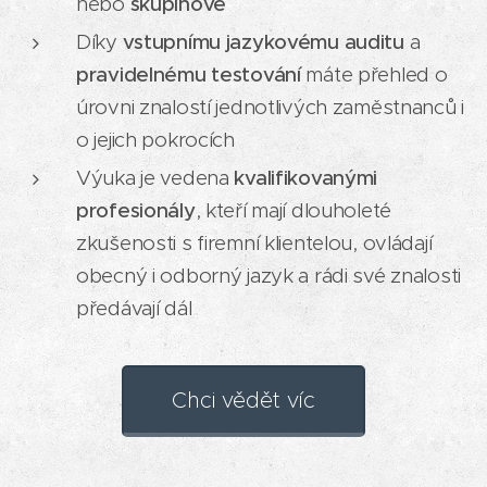
nebo
skupinové
Díky
vstupnímu jazykovému auditu
a
pravidelnému testování
máte přehled o
úrovni znalostí jednotlivých zaměstnanců i
o jejich pokrocích
Výuka je vedena
kvalifikovanými
profesionály
, kteří mají dlouholeté
zkušenosti s firemní klientelou, ovládají
obecný i odborný jazyk a rádi své znalosti
předávají dál
Chci vědět víc