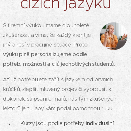
cizích jazyků
S firemní výukou máme dlouholeté
zkušenosti a víme, že každý klient je
jiný a řeší v práci jiné situace.
Proto
výuku plně personalizujeme podle
potřeb, možností a cílů jednotlivých studentů.
Ať už potřebujete začít s jazykem od prvních
krůčků, zlepšit mluvený projev či vybrousit k
dokon
alosti psaní e-
mailů, náš tým zkušených
lektorů je tu, aby vám podal pomocnou ruku.
Kurzy jsou podle potřeby
individuální